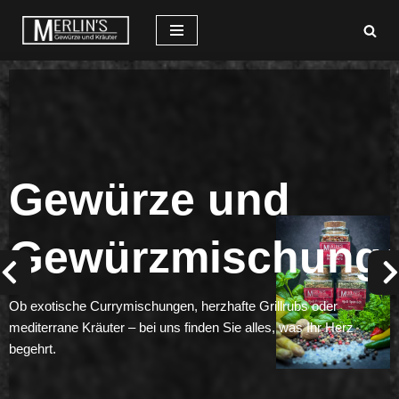
Zum
Inhalt
springen
Gewürze und
e
Gewürzmischung
E
W
Ob exotische Currymischungen, herzhafte Grillrubs oder
F
mediterrane Kräuter – bei uns finden Sie alles, was Ihr Herz
begehrt.